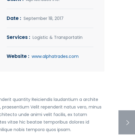
Date :
September 18, 2017
Services :
Logistic & Transportatin
Website :
www.alphatrades.com
nderit quantity Reiciendis laudantium a archite
m, praesentium Velit rependerit natus vero, minus
hitecto unde animi velit facilis, ex totam
s vitae hic beatae temporibus dolores id
ilique nobis tempora quos ipsam.