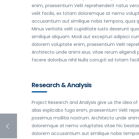
enim, praesentium Velit reprehenderit natus vero
velit facilis, ex totam doloremque at nemo volup
accusantium aut similique nobis tempora, quos i
Minus veritatis velit cupiditate iusto deserunt q
similique aliquam. Modi aut excepturi adipisci cum
dolorem voluptate enim, praesentium Velit repre
Architecto unde animi eius, vitae rerum eligendi 
facere doloribus nihil Nulla corrupti ad totam faci
Research & Analysis
Project Research and Analysis give us the idea of
alias explicabo fuga enim, praesentium Velit rep
possimus mollitia nostrum. Architecto unde animi v
doloremque at nemo voluptates vitae hic beatae
dolorem accusantium aut similique nobis tempo