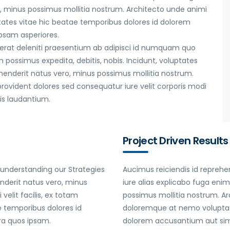
, minus possimus mollitia nostrum. Architecto unde animi
tates vitae hic beatae temporibus dolores id dolorem
psam asperiores.
uaerat deleniti praesentium ab adipisci id numquam quo
 possimus expedita, debitis, nobis. Incidunt, voluptates
henderit natus vero, minus possimus mollitia nostrum.
provident dolores sed consequatur iure velit corporis modi
lis laudantium.
Project Driven Results
 understanding our Strategies
Aucimus reiciendis id reprehe
enderit natus vero, minus
iure alias explicabo fuga eni
elit facilis, ex totam
possimus mollitia nostrum. Arc
 temporibus dolores id
doloremque at nemo voluptate
ra quos ipsam.
dolorem accusantium aut sim